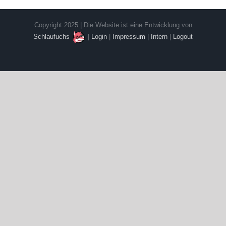
Copyright 2025 | Die Website ist eine Entwicklung von
Schlaufuchs
|
Login
|
Impressum
|
Intern
|
Logout