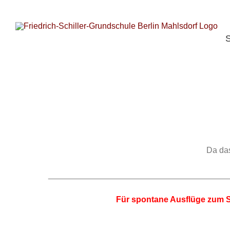
S
Zum
n
Inhalt
springen
S
Da das
_______________________________________
Für spontane Ausflüge zum S