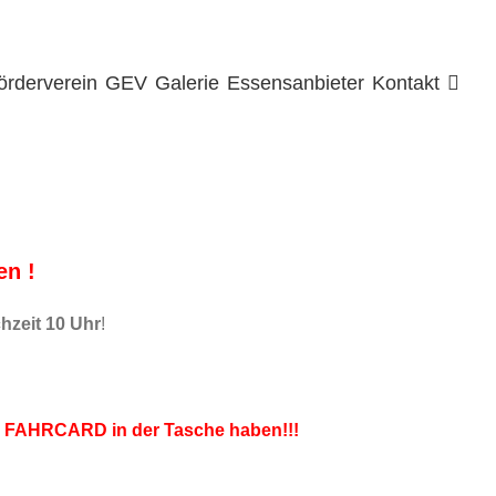
örderverein
GEV
Galerie
Essensanbieter
Kontakt
en !
zeit 10 Uhr
!
e
FAHRCARD in der Tasche haben!!!