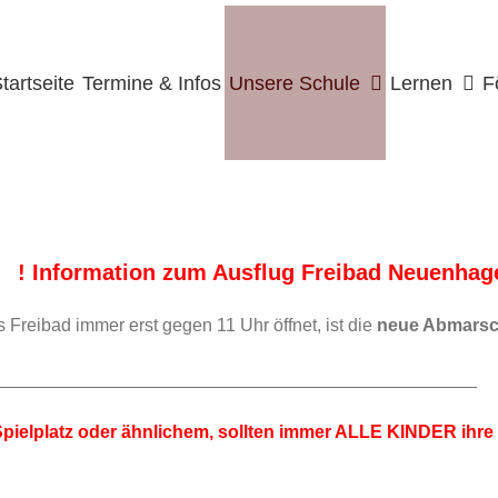
uche
ach:
tartseite
Termine & Infos
Unsere Schule
Lernen
F
! Information zum Ausflug Freibad Neuenhag
 Freibad immer erst gegen 11 Uhr öffnet, ist die
neue Abmarsch
________________________________________________
pielplatz oder ähnlichem, sollten immer ALLE KINDER ihr