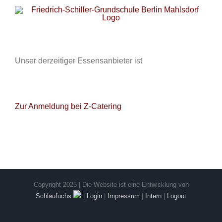
Zum
Inhalt
springen
Unser derzeitiger Essensanbieter ist
Zur Anmeldung bei Z-Catering
Copyright 2025 | Die Website ist eine Entwicklung von
Schlaufuchs
|
Login
|
Impressum
|
Intern
|
Logout