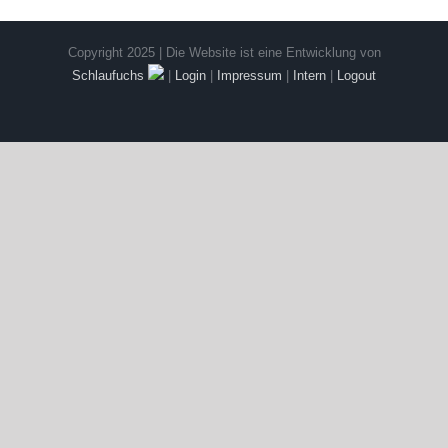
Copyright 2025 | Die Website ist eine Entwicklung von
Schlaufuchs
|
Login
|
Impressum
|
Intern
|
Logout