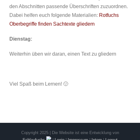
den Abschnitten passende Überschriften zuzuordnen.
Dabei helfen euch folgende Materialien:
Rotfuchs
Oberbegriffe finden
Sachtexte gliedern
Dienstag:
Weiterhin üben wir daran, einen Text zu gliedern
Viel Spaß beim Lernen! 🙂
Copyright 2025 | Die Website ist eine Entwicklung von
Schlaufuchs
|
Login
|
Impressum
|
Intern
|
Logout