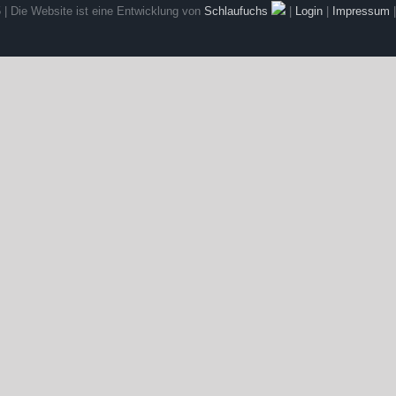
 | Die Website ist eine Entwicklung von
Schlaufuchs
|
Login
|
Impressum