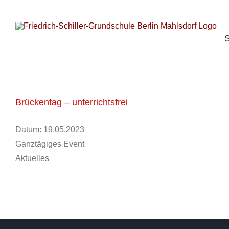
S
Zum
n
Inhalt
springen
S
Brückentag – unterrichtsfrei
Datum:
19.05.2023
Ganztägiges Event
Aktuelles