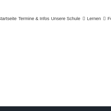
uche
ach:
tartseite
Termine & Infos
Unsere Schule
Lernen
F