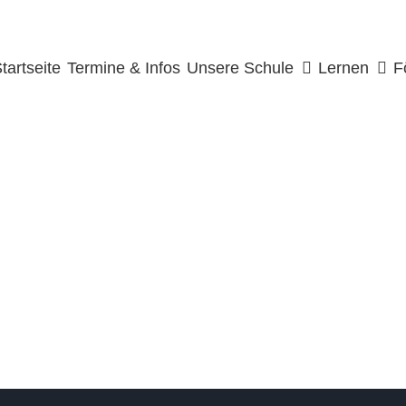
uche
ach:
tartseite
Termine & Infos
Unsere Schule
Lernen
F