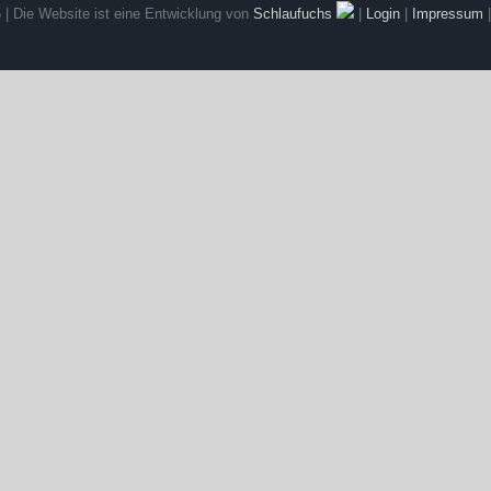
 | Die Website ist eine Entwicklung von
Schlaufuchs
|
Login
|
Impressum