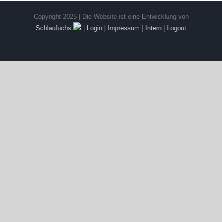
Copyright 2025 | Die Website ist eine Entwicklung von
Schlaufuchs
|
Login
|
Impressum
|
Intern
|
Logout