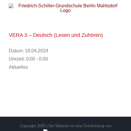
Zum
Inhalt
springen
VERA 3 – Deutsch (Lesen und Zuhören)
Datum:
18.04.2024
Uhrzeit:
0:00 - 0:00
Aktuelles
Copyright 2025 | Die Website ist eine Entwicklung von