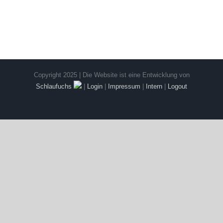
Copyright 2025 | Die Website ist eine Entwicklung von
Schlaufuchs
|
Login
|
Impressum
|
Intern
|
Logout