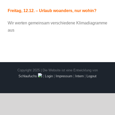
Freitag, 12.12. – Urlaub woanders, nur wohin?
Wir werten gemeinsam verschiedene Klimadiagramme
aus
Copyright 2025 | Die Website ist eine Entwicklung von
Schlaufuchs
|
Login
|
Impressum
|
Intern
|
Logout