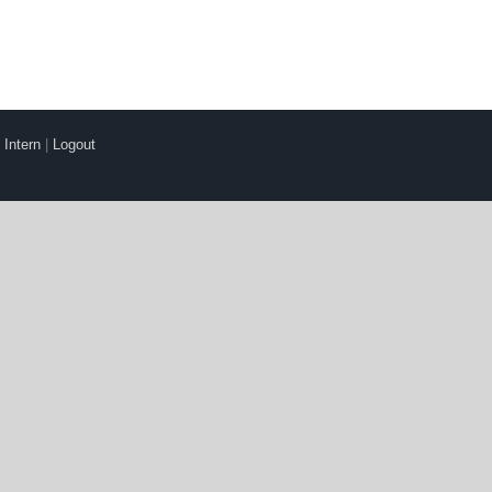
|
Intern
|
Logout