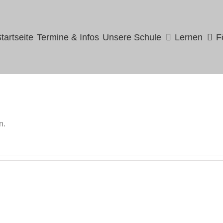
uche
ach:
tartseite
Termine & Infos
Unsere Schule
Lernen
F
n.