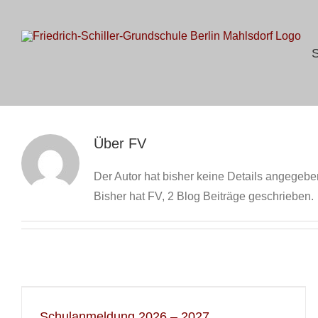
S
Zum
n
Inhalt
springen
S
Über
FV
Der Autor hat bisher keine Details angegebe
Bisher hat FV, 2 Blog Beiträge geschrieben.
Schulanmeldung 2026 – 2027