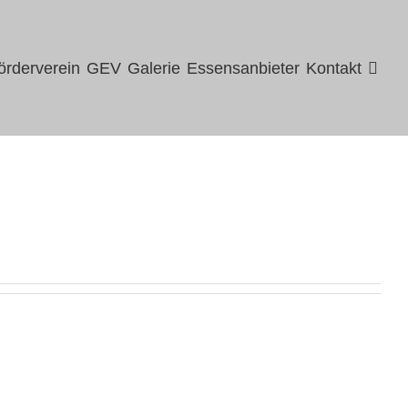
örderverein
GEV
Galerie
Essensanbieter
Kontakt