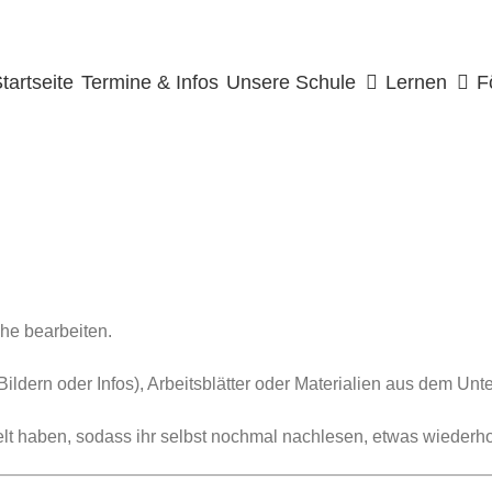
uche
ach:
tartseite
Termine & Infos
Unsere Schule
Lernen
F
che bearbeiten.
Bildern oder Infos), Arbeitsblätter oder Materialien aus dem Unte
elt haben, sodass ihr selbst nochmal nachlesen, etwas wiederh